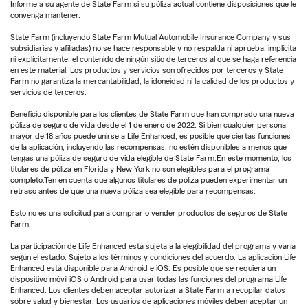
Informe a su agente de State Farm si su póliza actual contiene disposiciones que le
convenga mantener.
State Farm (incluyendo State Farm Mutual Automobile Insurance Company y sus
subsidiarias y afiliadas) no se hace responsable y no respalda ni aprueba, implícita
ni explícitamente, el contenido de ningún sitio de terceros al que se haga referencia
en este material. Los productos y servicios son ofrecidos por terceros y State
Farm no garantiza la mercantabilidad, la idoneidad ni la calidad de los productos y
servicios de terceros.
Beneficio disponible para los clientes de State Farm que han comprado una nueva
póliza de seguro de vida desde el 1 de enero de 2022. Si bien cualquier persona
mayor de 18 años puede unirse a Life Enhanced, es posible que ciertas funciones
de la aplicación, incluyendo las recompensas, no estén disponibles a menos que
tengas una póliza de seguro de vida elegible de State Farm.En este momento, los
titulares de póliza en Florida y New York no son elegibles para el programa
completo.Ten en cuenta que algunos titulares de póliza pueden experimentar un
retraso antes de que una nueva póliza sea elegible para recompensas.
Esto no es una solicitud para comprar o vender productos de seguros de State
Farm.
La participación de Life Enhanced está sujeta a la elegibilidad del programa y varía
según el estado. Sujeto a los términos y condiciones del acuerdo. La aplicación Life
Enhanced está disponible para Android e iOS. Es posible que se requiera un
dispositivo móvil iOS o Android para usar todas las funciones del programa Life
Enhanced. Los clientes deben aceptar autorizar a State Farm a recopilar datos
sobre salud y bienestar. Los usuarios de aplicaciones móviles deben aceptar un