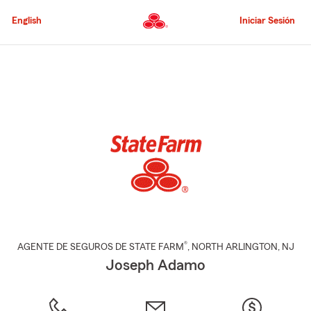
Pasar
al
English
Iniciar Sesión
contenido
principal
Comienzo
del
contenido
principal
®
AGENTE DE SEGUROS DE STATE FARM
,
NORTH ARLINGTON
, NJ
Joseph Adamo