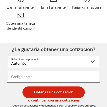
Llamar al agente
Email al agente
Pagar una factura
Obtén una tarjeta
de identificación
¿Le gustaría obtener una cotización?
Seleccione un producto
Seleccione
un
nombre
de
producto
del
Código postal
Ingresa
Ingresa
_____
menú
un
un
desplegable
código
código
postal
postal
Obtenga una cotización
de
de
5
5
o continuar con una cotización
dígitos
dígitos
Todas las cotizaciones y documentos serán proporcionados en inglés.