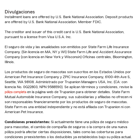
Divulgaciones
Installment loans are offered by U.S. Bank National Association. Deposit products
are offered by U.S. Bank National Association. Member FDIC.
The creditor and issuer of this credit card is U.S. Bank National Association,
pursuant to a license from Visa U.S.A. Inc.
El seguro de vida y las anualidades son emitidos por State Farm Life Insurance
Company. (Sin licencia en MA, NY y WI) State Farm Life and Accident Assurance
Company (con licencia en New York y Wisconsin) Oficinas centrales, Bloomington,
Illinois.
Los productos de seguro de mascotas son suscritos en los Estados Unidos por
American Pet Insurance Company y ZPIC Insurance Company, 6100-4th Ave S,
Seattle, WA 98108. Administrado por Trupanion Managers USA, Inc. (CA: con
licencia No. 0G22803, NPN 9588590). Se aplican términos y condiciones, revise la
póliza completa
en la página web de Trupanion para obtener detalles. State Farm
Mutual Automobile Insurance Company, sus subsidiarias y afiliadas no ofrecen ni
son responsables financieramente por los productos de seguro de mascotas.
State Farm es una entidad independiente y no está afiliada con Trupanion ni con
American Pet Insurance.
Condiciones preexistentes:
Si actualmente tiene una póliza de seguro médico
para mascotas, el cambio de compañía de seguros o la compra de una nueva
póliza podría afectar ciertas disposiciones, tales como las coberturas para
condiciones preexistentes o los deducibles ya establecidos bajo su póliza actual.